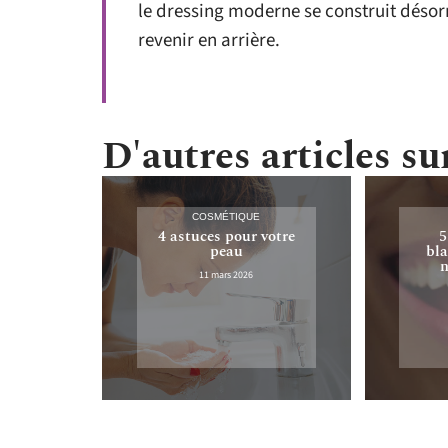
le dressing moderne se construit désor
revenir en arrière.
D'autres articles sur
COSMÉTIQUE
4 astuces pour votre
5
peau
bla
n
11 mars 2026