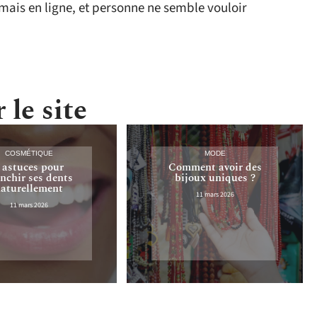
mais en ligne, et personne ne semble vouloir
 le site
COSMÉTIQUE
MODE
 astuces pour
Comment avoir des
nchir ses dents
bijoux uniques ?
aturellement
11 mars 2026
11 mars 2026