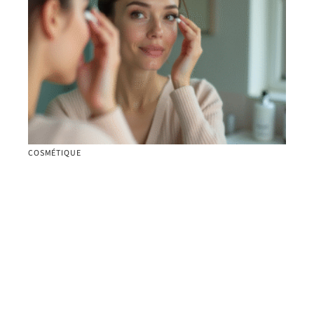
COSMÉTIQUE
Comment faire pousser ses cils avec un sérum :
nos conseils
Contact
Mentions Légales
Sitemap
© 2025 | 2moiselles-happy-lookeuses.com