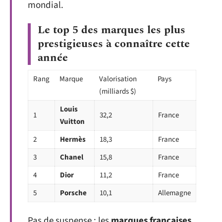
mondial.
Le top 5 des marques les plus
prestigieuses à connaître cette
année
Rang
Marque
Valorisation
Pays
(milliards $)
Louis
1
32,2
France
Vuitton
2
Hermès
18,3
France
3
Chanel
15,8
France
4
Dior
11,2
France
5
Porsche
10,1
Allemagne
Pas de suspense : les
marques françaises