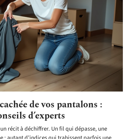
 cachée de vos pantalons :
onseils d’experts
un récit à déchiffrer. Un fil qui dépasse, une
 : autant d’indices qui trahissent parfois une